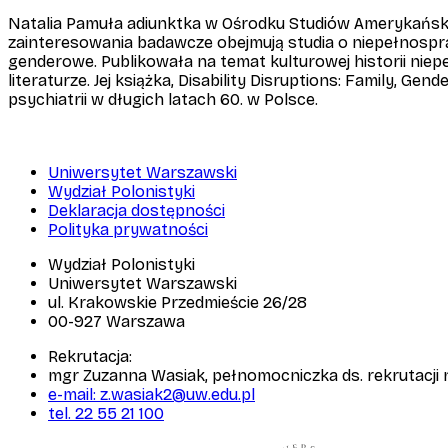
Natalia Pamuła adiunktka w Ośrodku Studiów Amerykańskic
zainteresowania badawcze obejmują studia o niepełnospra
genderowe. Publikowała na temat kulturowej historii niepeł
literaturze. Jej książka,
Disability Disruptions: Family, Gend
psychiatrii w długich latach 60. w Polsce.
Uniwersytet Warszawski
Wydział Polonistyki
Deklaracja dostępności
Polityka prywatności
Wydział Polonistyki
Uniwersytet Warszawski
ul. Krakowskie Przedmieście 26/28
00-927 Warszawa
Rekrutacja:
mgr Zuzanna Wasiak, pełnomocniczka ds. rekrutacji na 
e-mail: z.wasiak2@uw.edu.pl
tel. 22 55 21 100