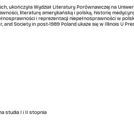
h, ukończyła Wydział Literatury Porównawczej na Uniwersyt
wności, literaturę amerykańską i polską, historię medycyn
nosprawności i reprezentacji niepełnosprawności w polskiej 
er, and Society in post-1989 Poland
ukaże się w Illinois U Pre
studia I i II stopnia