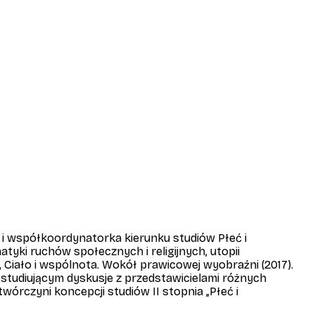
 i współkoordynatorka kierunku studiów Płeć i
yki ruchów społecznych i religijnych, utopii
,
Ciało i wspólnota. Wokół prawicowej wyobraźni
(2017).
studiującym dyskusje z przedstawicielami różnych
wórczyni koncepcji studiów II stopnia „Płeć i