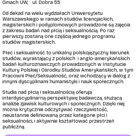
Gmach UW, ul. Dobra 55
Od dekad na wielu wydziałach Uniwersytetu
Warszawskiego w ramach studiów licencjackich,
magisterskich i podyplomowych prowadzone są zajęcia
z zakresu badań nad płcią i seksualnością. Po raz
pierwszy zostaną one częścią jednego programu
studiów magisterskich.
Płeć i seksualność to unikalny polskojęzyczny kierunek
studiów, wyrastający z polskich i anglo-amerykańskich
badań kulturoznawczych prowadzonych w Instytucie
Kultury Polskiej i Ośrodku Studiów Amerykańskich, w tym
Pracowni Płeć/Seksualność, oraz wchodzący w dialog z
innymi dyscyplinami humanistyki i nauk społecznych.
Studia nad płcią i seksualnością oferują
interdyscyplinarną perspektywę badawczą, służącą
analizie zjawisk kulturowych i społecznych. Dzięki niej
można krytycznie odczytywać rzeczywistość,
nieustannie definiowaną przez kategorie płci i
seksualności, i aktywnie kształtować przestrzeń
publiczną.