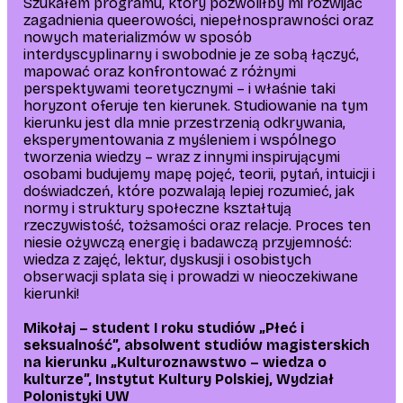
Szukałem programu, który pozwoliłby mi rozwijać
zagadnienia queerowości, niepełnosprawności oraz
nowych materializmów w sposób
interdyscyplinarny i swobodnie je ze sobą łączyć,
mapować oraz konfrontować z różnymi
perspektywami teoretycznymi – i właśnie taki
horyzont oferuje ten kierunek. Studiowanie na tym
kierunku jest dla mnie przestrzenią odkrywania,
eksperymentowania z myśleniem i wspólnego
tworzenia wiedzy – wraz z innymi inspirującymi
osobami budujemy mapę pojęć, teorii, pytań, intuicji i
doświadczeń, które pozwalają lepiej rozumieć, jak
normy i struktury społeczne kształtują
rzeczywistość, tożsamości oraz relacje. Proces ten
niesie ożywczą energię i badawczą przyjemność:
wiedza z zajęć, lektur, dyskusji i osobistych
obserwacji splata się i prowadzi w nieoczekiwane
kierunki!
Mikołaj – student I roku studiów „Płeć i
seksualność”, absolwent studiów magisterskich
na kierunku „Kulturoznawstwo – wiedza o
kulturze”, Instytut Kultury Polskiej, Wydział
Polonistyki UW