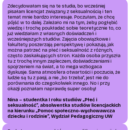
Zdecydowałam się na te studia, bo wcześniej
pisałam licencjat związany z seksualnością i ten
temat mnie bardzo interesuje. Poczułam, że chcę
pójść w to dalej. Zależało mi na tym, żeby pogłębić
wiedzę i trochę poukładać sobie teoretycznie to, co
już wiedziałam z własnych doświadczeń i
wcześniejszych studiów. Zajęcia obowiązkowe i
fakultety poszerzają perspektywę i pokazują, jak
można patrzeć na płeć i seksualność z różnych,
często zaskakujących stron. Każda osoba przyszła
tu z trochę innym zapleczem, doświadczeniami i
spojrzeniem na świat, a to mega wzbogaca
dyskusje. Sama atmosfera otwartości i poczucia, że
ludzie są tu z pasji, a nie ,,bo trzeba”, jest nie do
porównania do czegokolwiek innego. No i przy
okazji poznałam naprawdę super osoby!
Nina – studentka I roku studiów „Płeć i
seksualność”, absolwentka studiów licencjackich
na kierunku „Pomoc społeczno-wychowawcza
dziecku i rodzinie”, Wydział Pedagogiczny UW